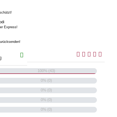
schützt!
odi
er Express!
zurücksenden!

g
100% (43)
0% (0)
0% (0)
0% (0)
0% (0)