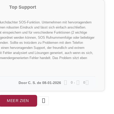
Top Support
 durchdachter SOS-Funktion. Unternehmen mit hervorragendem
nen robusten Eindruck und lässt sich einfach anschließen.
ht einspeichern und für verschiedene Funktionen (2 wichtige
ugeordnet werden können, SOS Rufnummernfolge oder beliebiger
enden. Sollte es trotzdem zu Problemen mit dem Telefon
einen hervorragenden Support, der freundlich und extrem
it Fehler analysiert und Lösungen generiert, auch wenn es sich,
nwendergenerierten Fehler handelt. Das Problem sitzt eben



0
-
0
Door C. S. de 08-01-2026

MEER ZIEN