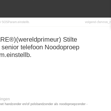
chevron_r
volgend
/ SOSParam.einstellb.
®)(wereldprimeur) Stilte
 senior telefoon Noodoproep
.einstellb.
lingen
et handzender en/of polsbandzender als noodoproepzender -