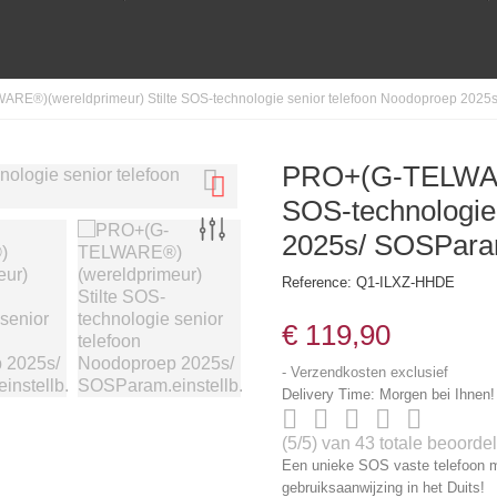
RE®)(wereldprimeur) Stilte SOS-technologie senior telefoon Noodoproep 2025s
PRO+(G-TELWARE
SOS-technologie
2025s/ SOSParam
Reference:
Q1-ILXZ-HHDE
€ 119,90
Verzendkosten exclusief
Delivery Time:
Morgen bei Ihnen!





(5/5) van 43 totale beoorde
Een unieke SOS vaste telefoon m
gebruiksaanwijzing in het Duits!