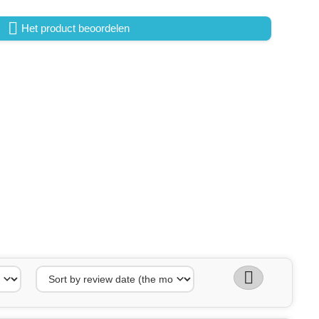

Het product beoordelen
