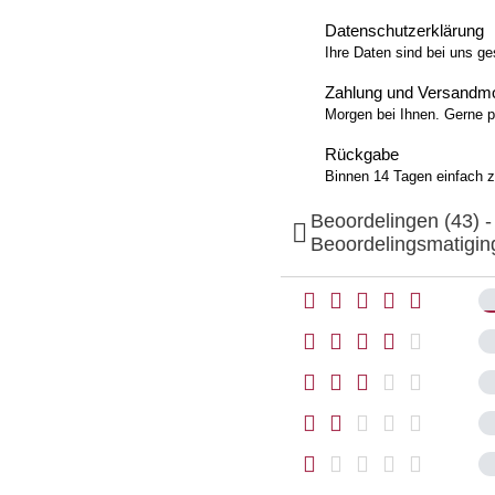
Datenschutzerklärung
Ihre Daten sind bei uns ge
Zahlung und Versandm
Morgen bei Ihnen. Gerne p
Rückgabe
Binnen 14 Tagen einfach 
Beoordelingen (43) -

Beoordelingsmatigin
























