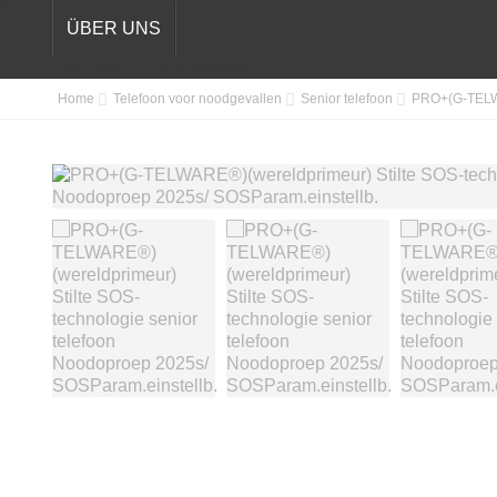
ÜBER UNS
Bel ons:
022412008144
Home
Telefoon voor noodgevallen
Senior telefoon
PRO+(G-TELWA