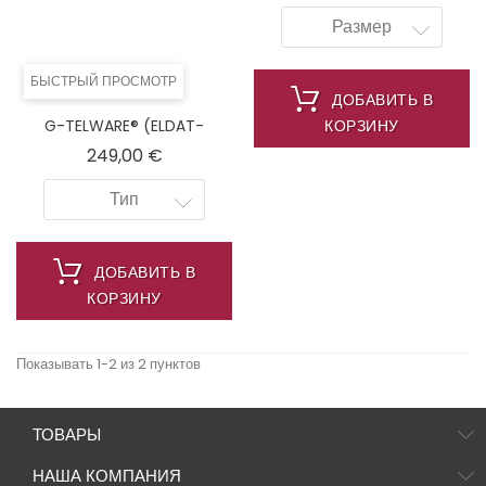
Телефон Экстренного Вызова
Размер
2025s/ SOSParam.einstellb.
БЫСТРЫЙ ПРОСМОТР
ДОБАВИТЬ В
G-TELWARE® (ELDAT-
КОРЗИНУ
Версия!) 2024 Модельный
Цена
249,00 €
Старший Телефон С
Радиопередатчиком SOS
Тип
ДОБАВИТЬ В
КОРЗИНУ
Показывать 1-2 из 2 пунктов
ТОВАРЫ
НАША КОМПАНИЯ