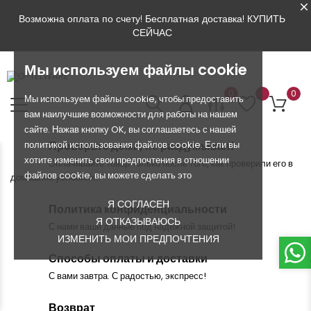
Возможна оплата по счету! Бесплатная доставка!
КУПИТЬ
СЕЙЧАС
Мы используем файлы cookie
0
0
Мы используем файлы cookie, чтобы предоставить
вам наилучшие возможности для работы на нашем
сайте. Нажав кнопку OK, вы соглашаетесь с нашей
политикой использования файлов cookie. Если вы
Проверьте дома, не раздумывая!
хотите изменить свои предпочтения в отношении
Оплачивайте товар только после того, как проверили его в
файлов cookie, вы можете сделать это
домашних условиях!
Я СОГЛАСЕН
Политика конфиденциальности
Я ОТКАЗЫВАЮСЬ
С нами ваши данные под надежной защитой!
ИЗМЕНИТЬ МОИ ПРЕДПОЧТЕНИЯ
Способы оплаты и доставки
С вами завтра. С радостью, экспресс!
Возврат