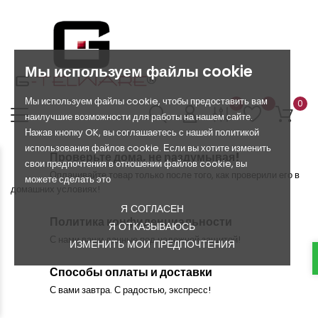
Мы используем файлы cookie
Мы используем файлы cookie, чтобы предоставить вам
0
0
наилучшие возможности для работы на нашем сайте.
Нажав кнопку OK, вы соглашаетесь с нашей политикой
использования файлов cookie. Если вы хотите изменить
Проверьте дома, не раздумывая!
свои предпочтения в отношении файлов cookie, вы
Оплачивайте товар только после того, как проверили его в
можете сделать это
домашних условиях!
Я СОГЛАСЕН
Политика конфиденциальности
Я ОТКАЗЫВАЮСЬ
С нами ваши данные под надежной защитой!
ИЗМЕНИТЬ МОИ ПРЕДПОЧТЕНИЯ
Способы оплаты и доставки
С вами завтра. С радостью, экспресс!