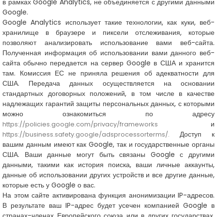
в рамках Google Analytics, не объединяется с другими данными
Google.
Google Analytics использует такие технологии, как куки, веб-
хранилище в браузере и пиксели отслеживания, которые
позволяют анализировать использование вами веб-сайта.
Полученная информация об использовании вами данного веб-
сайта обычно передается на сервер Google в США и хранится
там. Комиссия ЕС не приняла решения об адекватности для
США. Передача данных осуществляется на основании
стандартных договорных положений, в том числе в качестве
надлежащих гарантий защиты персональных данных, с которыми
можно ознакомиться по адресу
и
https://policies.google.com/privacy/frameworks
Доступ к
https://business.safety.google/adsprocessorterms/.
вашим данным имеют как Google, так и государственные органы
США. Ваши данные могут быть связаны Google с другими
данными, такими как история поиска, ваши личные аккаунты,
данные об использовании других устройств и все другие данные,
которые есть у Google о вас.
На этом сайте активирована функция анонимизации IP-адресов.
В результате ваш IP-адрес будет усечен компанией Google в
странах-членах Европейского союза или в других государствах,