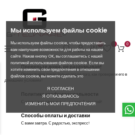
Мы используем файлы cookie
Мы используем файлы cookie, чтобы предоставить
0
0
вам наилучшие возможности для работы на нашем
сайте. Нажав кнопку OK, вы соглашаетесь с нашей
политикой использования файлов cookie. Если вы
Проверьте дома, не раздумывая!
хотите изменить свои предпочтения в отношении
Оплачивайте товар только после того, как проверили его в
файлов cookie, вы можете сделать это
домашних условиях!
Я СОГЛАСЕН
Политика конфиденциальности
Я ОТКАЗЫВАЮСЬ
С нами ваши данные под надежной защитой!
ИЗМЕНИТЬ МОИ ПРЕДПОЧТЕНИЯ
Способы оплаты и доставки
С вами завтра. С радостью, экспресс!