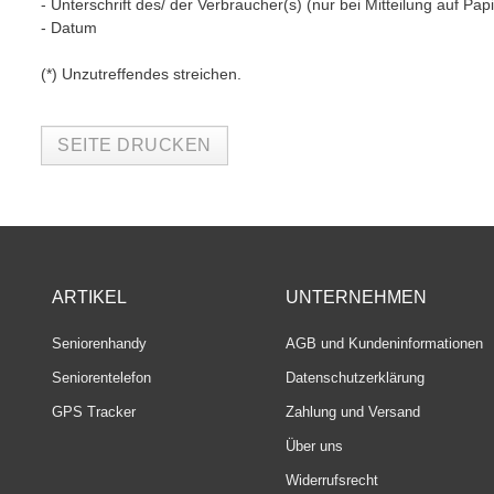
- Unterschrift des/ der Verbraucher(s) (nur bei Mitteilung auf Papi
- Datum
(*) Unzutreffendes streichen.
ARTIKEL
UNTERNEHMEN
Seniorenhandy
AGB und Kundeninformationen
Seniorentelefon
Datenschutzerklärung
GPS Tracker
Zahlung und Versand
Über uns
Widerrufsrecht