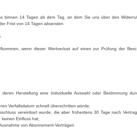
ns binnen 14
Tagen
ab dem Tag, an dem Sie uns über den Widerruf 
der Frist von
14 Tagen
absenden.
.
fkommen, wenn dieser Wertverlust auf einen zur Prüfung der Besch
ür deren Herstellung eine individuelle Auswahl oder Bestimmung du
ren Verfallsdatum schnell überschritten würde;
agsschluss vereinbart wurde, die aber frühestens 30 Tage nach Vertra
keinen Einfluss hat;
 mit Ausnahme von Abonnement-Verträgen.