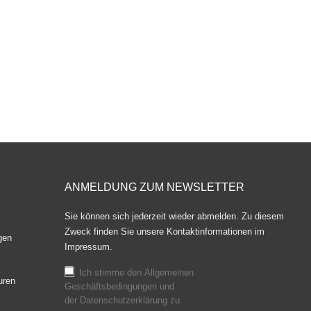
ANMELDUNG ZUM NEWSLETTER
Sie können sich jederzeit wieder abmelden. Zu diesem
Zweck finden Sie unsere Kontaktinformationen im
gen
Impressum.
Ich stimme den
Allgemeinen
uren
Geschäftsbedingungen
und
der
Datenschutzerklärung
zu.