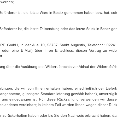
. werden
;
r Beförderer ist, die letzte Ware in Besitz genommen haben bzw. hat, s
Beförderer ist, die letzte Teilsendung oder das letzte Stück in Besitz
E GmbH, In der Aue 10, 53757 Sankt Augustin, Telefonnr.: 02241-
ef oder eine E-Mail) über Ihren Entschluss, diesen Vertrag zu wide
t.
ilung über die Ausübung des Widerrufsrechts vor Ablauf der Widerrufsfr
lungen, die wir von Ihnen erhalten haben, einschließlich der Liefer
s angebotene, günstigste Standardlieferung gewählt haben), unverzügl
i uns eingegangen ist. Für diese Rückzahlung verwenden wir dassel
was anderes vereinbart; in keinem Fall werden Ihnen wegen dieser Rüc
er zurückerhalten haben oder bis Sie den Nachweis erbracht haben, d