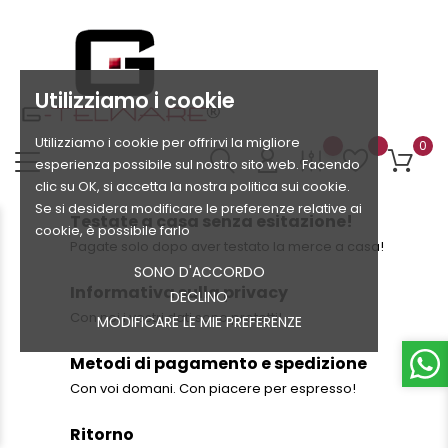
Utilizziamo i cookie
Utilizziamo i cookie per offrirvi la migliore
0
esperienza possibile sul nostro sito web. Facendo
clic su OK, si accetta la nostra politica sui cookie.
Se si desidera modificare le preferenze relative ai
Testate a casa senza esitazione!
cookie, è possibile farlo
Pagate solo dopo aver testato la merce a casa!
SONO D'ACCORDO
Informativa sulla privacy
DECLINO
Con noi i vostri dati sono protetti!
MODIFICARE LE MIE PREFERENZE
Metodi di pagamento e spedizione
Con voi domani. Con piacere per espresso!
Ritorno