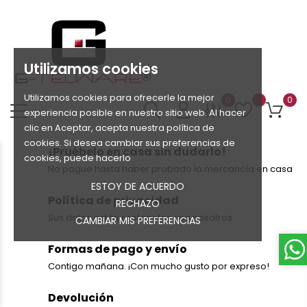
Utilizamos cookies
Utilizamos cookies para ofrecerle la mejor
0
0
experiencia posible en nuestro sitio web. Al hacer
clic en Aceptar, acepta nuestra política de
cookies. Si desea cambiar sus preferencias de
¡Pruébelo en casa sin dudarlo!
cookies, puede hacerlo
No pague hasta haber probado la mercancía en casa
ESTOY DE ACUERDO
Política de privacidad
RECHAZO
Sus datos están protegidos con nosotros
CAMBIAR MIS PREFERENCIAS
Formas de pago y envío
Contigo mañana. ¡Con mucho gusto por expreso!
Devolución