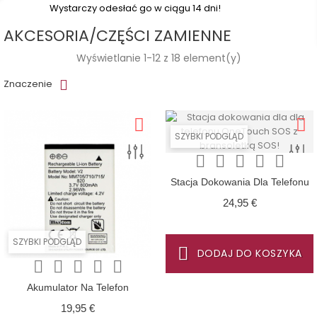
Wystarczy odesłać go w ciągu 14 dni!
AKCESORIA/CZĘŚCI ZAMIENNE
Wyświetlanie 1-12 z 18 element(y)
Znaczenie
SZYBKI PODGLĄD





Stacja Dokowania Dla Telefonu
OneTouch SOS Z Bransoletką
Cena
24,95 €
SOS!
SZYBKI PODGLĄD
DODAJ DO KOSZYKA





Akumulator Na Telefon
OneTouch SOS Z Bransoletką
Cena
19,95 €