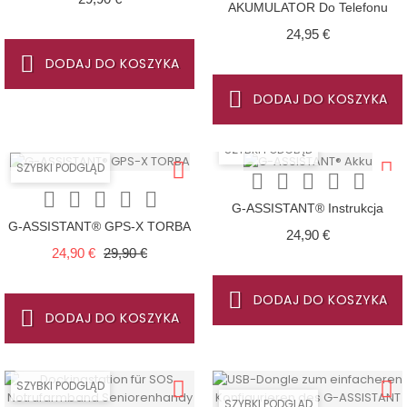
AKUMULATOR Do Telefonu
OneTouch SOS Zdalna
Cena
24,95 €
Lokalizacja GPS Z Opaską SOS!
DODAJ DO KOSZYKA
DODAJ DO KOSZYKA
SZYBKI PODGLĄD
SZYBKI PODGLĄD










G-ASSISTANT® Instrukcja
G-ASSISTANT® GPS-X TORBA
Obsługi Lokalizatora GPS SOS
Cena
24,90 €
(tylko Dla Modelu 2024)
Cena regularna
Cena
24,90 €
29,90 €
DODAJ DO KOSZYKA
DODAJ DO KOSZYKA
SZYBKI PODGLĄD
SZYBKI PODGLĄD