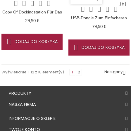










Copy Of Dockingstation Für Das
USB-Dongle Zum Einfacheren
OneTouch SOS Handy Mit SOS
Cena
29,90 €
Konfigurieren Des G-
ARMBAND!
Cena
79,90 €
ASSISTANT
DODAJ DO KOSZYKA
DODAJ DO KOSZYKA
Następny
Wyświetlanie 1-12 z 18 element(y)
1
2

PRODUKTY
NASZA FIRMA
INFORMACJE O SKLEPIE
TWOJE KONTO