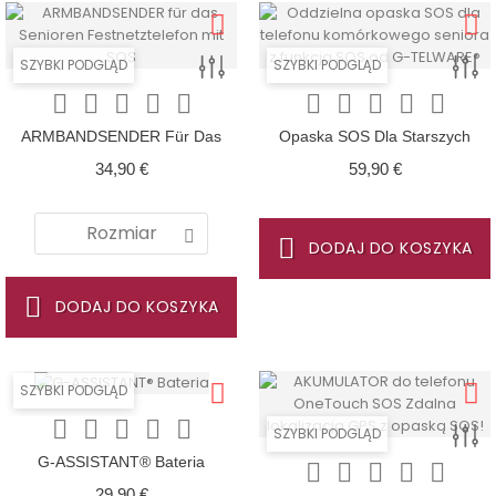
SZYBKI PODGLĄD
SZYBKI PODGLĄD










ARMBANDSENDER Für Das
Opaska SOS Dla Starszych
Senioren Festnetztelefon Mit
Telefonów Komórkowych!
Cena
Cena
34,90 €
59,90 €
SOS Und Notruf
Wymienna Opaska Na Rękę
Maxcom MM715
Rozmiar
DODAJ DO KOSZYKA
DODAJ DO KOSZYKA
SZYBKI PODGLĄD





SZYBKI PODGLĄD
G-ASSISTANT® Bateria





Cena
29,90 €