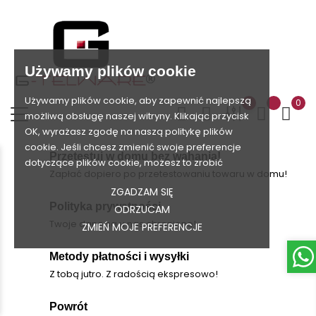
Używamy plików cookie
Używamy plików cookie, aby zapewnić najlepszą
0
0
możliwą obsługę naszej witryny. Klikając przycisk
OK, wyrażasz zgodę na naszą politykę plików
cookie. Jeśli chcesz zmienić swoje preferencje
Przetestuj w domu bez wahania!
dotyczące plików cookie, możesz to zrobić
Zapłać dopiero po przetestowaniu towaru w domu!
ZGADZAM SIĘ
Polityka prywatności
ODRZUCAM
Twoje dane są u nas chronione!
ZMIEŃ MOJE PREFERENCJE
Metody płatności i wysyłki
Z tobą jutro. Z radością ekspresowo!
Powrót