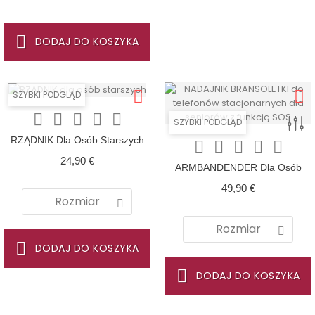
SOS!
DODAJ DO KOSZYKA
SZYBKI PODGLĄD





SZYBKI PODGLĄD
RZĄDNIK Dla Osób Starszych





Cena
24,90 €
ARMBANDENDER Dla Osób
Starszych Stały Telefon Z SOS I
Cena
49,90 €
Alarmem
Rozmiar
Rozmiar
DODAJ DO KOSZYKA
DODAJ DO KOSZYKA