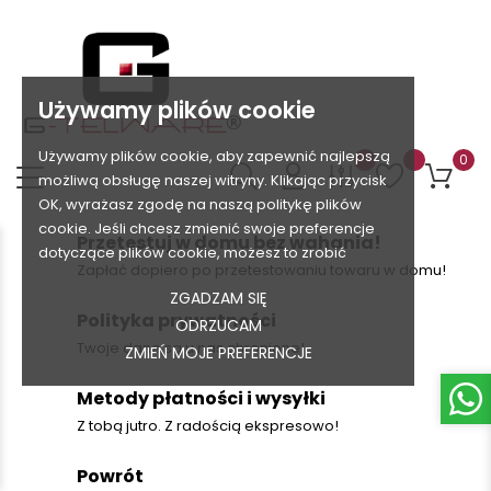
Używamy plików cookie
Używamy plików cookie, aby zapewnić najlepszą
0
możliwą obsługę naszej witryny. Klikając przycisk
OK, wyrażasz zgodę na naszą politykę plików
cookie. Jeśli chcesz zmienić swoje preferencje
Przetestuj w domu bez wahania!
dotyczące plików cookie, możesz to zrobić
Zapłać dopiero po przetestowaniu towaru w domu!
ZGADZAM SIĘ
Polityka prywatności
ODRZUCAM
Twoje dane są u nas chronione!
ZMIEŃ MOJE PREFERENCJE
Metody płatności i wysyłki
Z tobą jutro. Z radością ekspresowo!
Powrót