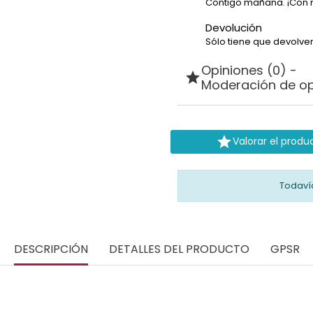
Contigo mañana. ¡Con 
Devolución
Sólo tiene que devolver
Opiniones (0) -

Moderación de op

Valorar el produ
Todaví
DESCRIPCIÓN
DETALLES DEL PRODUCTO
GPSR