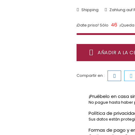
Shipping
Zahlung auf
46
¡Date prisa! Sólo
¡Queda 
AÑADIR A LA C
Compartir en :
¡Pruébelo en casa si
No pague hasta haber 
Política de privacida
Sus datos están proteg
Formas de pago y e