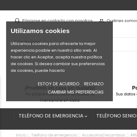
Póngase en contacto con nosotros
Quiénes somo
headset_mic
people
Utilizamos cookies
Utilizamos cookies para ofrecerle la mejor
experiencia posible en nuestro sitio web. Al
hacer clic en Aceptar, acepta nuestra política
de cookies. Si desea cambiar sus preferencias
de cookies, puede hacerlo
ESTOY DE ACUERDO
RECHAZO
¡Pruébelo en casa sin dudarlo!
Po
CAMBIAR MIS PREFERENCIAS
No pague hasta haber probado la
Sus datos 
mercancía en casa
TELÉFONO DE EMERGENCIA
TELÉFONO SENIO

Llámanos:
022412008144
Inicio
Teléfono de emergencia
Accesorios/recambios
ARM