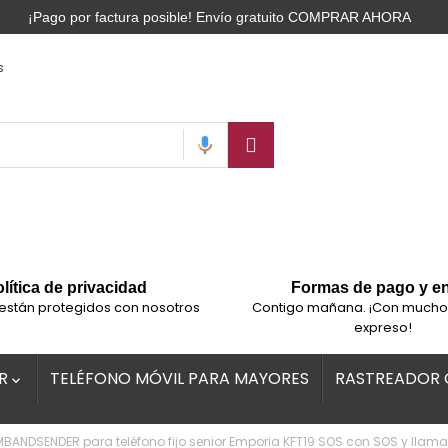
¡Pago por factura posible! Envío gratuito
COMPRAR AHORA
s
lítica de privacidad
Formas de pago y e
están protegidos con nosotros
Contigo mañana. ¡Con mucho
expreso!
R
TELÉFONO MÓVIL PARA MAYORES
RASTREADOR 

BANDSENDER para teléfono fijo senior Emporia KFT19 SOS con SOS y lla