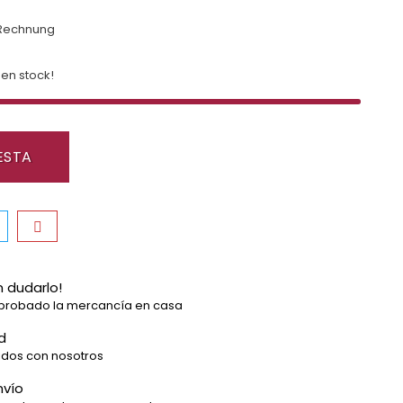
 Rechnung
en stock!
ESTA
n dudarlo!
probado la mercancía en casa
d
idos con nosotros
nvío