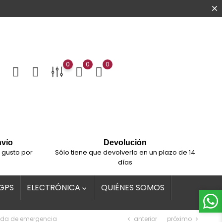
0
0
0
nvío
Devolución
 gusto por
Sólo tiene que devolverlo en un plazo de 14
días
GPS
ELECTRÓNICA
QUIÉNES SOMOS

anterior
próximo
mada de emergencia
chevron_left
chevron_right